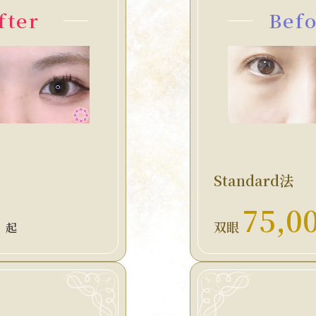
fter
Bef
Standard法
75,0
双眼
）起