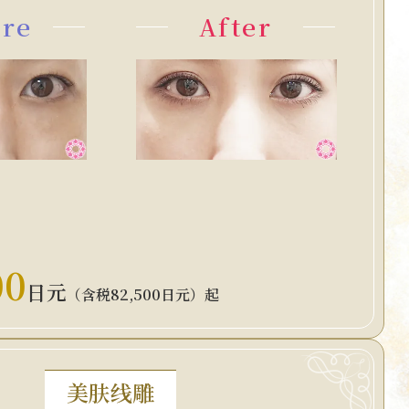
ore
After
00
日元
（含税82,500日元）起
美肤线雕