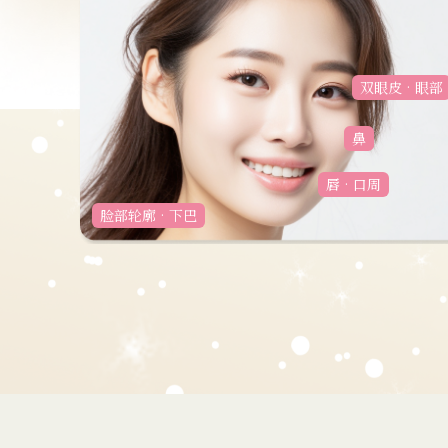
双眼皮•眼部
鼻
唇•口周
脸部轮廓•下巴