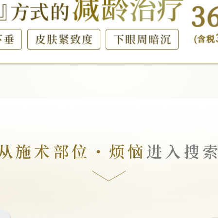
从施术部位・烦恼
进入搜