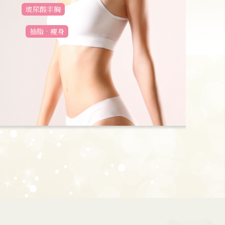
玻尿酸丰胸
抽脂•瘦身