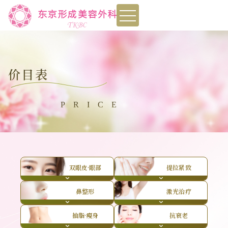
toggle
navigation
价目表
PRICE
双眼皮·眼部
提拉紧致
鼻整形
激光治疗
抽脂·瘦身
抗衰老