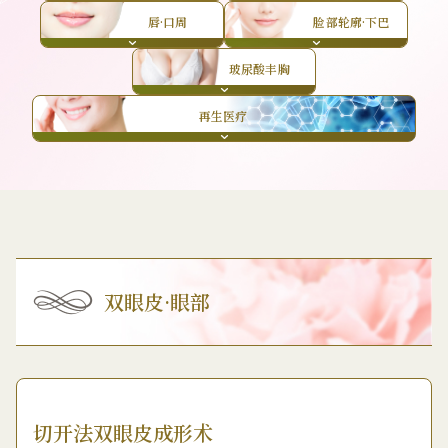
唇·口周
脸部轮廓·下巴
玻尿酸丰胸
再生医疗
双眼皮·眼部
切开法双眼皮成形术