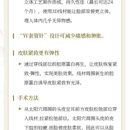
立体工艺制作而成，持久性佳（最长可达24
个月），使用3D线材能让脸部容貌更立体，
埋入体内几乎无异物感。
“W套管针”设计可减少痛感和肿胀。
皮肤紧致更有弹性
通过穿线部位的胶原蛋白再生，让皮肤恢复紧
致·弹性，实现美肤效果。线材周围新生的胶
原蛋白诱导皮肤紧致有光泽。
手术方法
从太阳穴周围的头皮至耳前方皮肤松弛部位穿
入线材,拉紧松弛部位。太阳穴周围头皮的皮
下组织较硬,而脸颊皮肤柔软，因此可以从脸